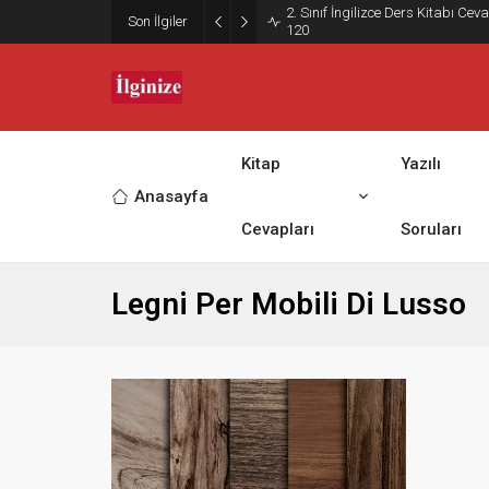
2. Sınıf İngilizce Ders Kitabı Ce
Son İlgiler
120
Kitap
Yazılı
Anasayfa
Cevapları
Soruları
Legni Per Mobili Di Lusso