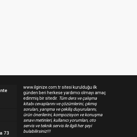
www.ilginize.com.tr sitesi kurulduğu ilk
ente
günden beri herkese yardımcı olmayı amaç
edinmiş bir sitedir.
Tüm ders ve çalışma
kitabı cevaplarını ve çözümlerini, çıkmış
soruları, yarışma ve çekiliş duyurularını,
ürün önerilerini, kompozisyon ve konuşma
sınavı metinleri, kullanıcı yorumları, oto
servis ve teknik servis ile ilgili her şeyi
bulabilirsiniz!!!
fa 73