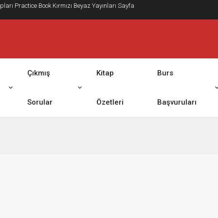
vapları Practice Book Kırmızı Beyaz Yayınları Sayfa
Çıkmış
Kitap
Burs
Sorular
Özetleri
Başvuruları