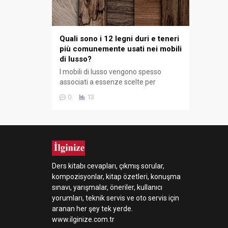
Quali sono i 12 legni duri e teneri
più comunemente usati nei mobili
di lusso?
I mobili di lusso vengono spesso
associati a essenze scelte per
stabilità, resistenza, venatura e
0
13
capacità di ricevere finiture di pregio,
e mettere insieme legni duri e teneri
nello stesso insieme aiuta a capire sia
le scelte estetiche delle superfici a
vista sia le scelte più funzionali di
alcune parti...
Ders kitabı cevapları, çıkmış sorular,
kompozisyonlar, kitap özetleri, konuşma
sınavı, yarışmalar, öneriler, kullanıcı
yorumları, teknik servis ve oto servis için
aranan her şey tek yerde.
www.ilginize.com.tr