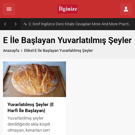
2. Sınıf İngilizce Ders Kitabı Cevapları More And More Practice Book Kurmay Elt Sayfa 30
E İle Başlayan Yuvarlatılmış Şeyler
Anasayfa
Etiket:E İle Başlayan Yuvarlatılmış Şeyler
Yuvarlatılmış Şeyler (E
Harfi İle Başlayan)
Yuvarlatılmış şeyler
denildiğinde akla köşeli
olmayan, kenarları sert