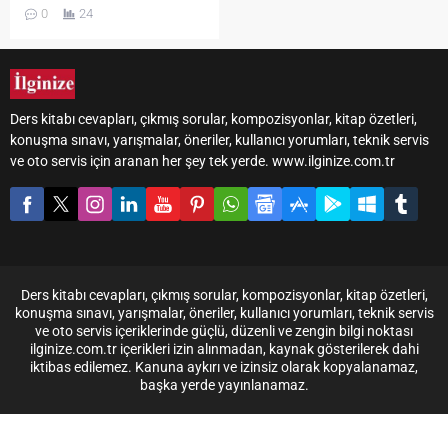
biçimde çıkıntı yapmayan,
0
24
daha çok eğimli, oval ya da
yuvarlağa yakın hatlar
taşıyan nesneler gelir. Bu tür
şeyler bazen doğada
kendiliğinden oluşur, bazen
Ders kitabı cevapları, çıkmış sorular, kompozisyonlar, kitap özetleri,
de insan eliyle daha rahat
konuşma sınavı, yarışmalar, öneriler, kullanıcı yorumları, teknik servis
tutulması, taşınması,
ve oto servis için aranan her şey tek yerde. www.ilginize.com.tr
kullanılması ya da estetik
görünmesi için bu biçimde
yapılır. Bu nedenle böyle...
Ders kitabı cevapları, çıkmış sorular, kompozisyonlar, kitap özetleri,
konuşma sınavı, yarışmalar, öneriler, kullanıcı yorumları, teknik servis
ve oto servis içeriklerinde güçlü, düzenli ve zengin bilgi noktası
ilginize.com.tr içerikleri izin alınmadan, kaynak gösterilerek dahi
iktibas edilemez. Kanuna aykırı ve izinsiz olarak kopyalanamaz,
başka yerde yayınlanamaz.