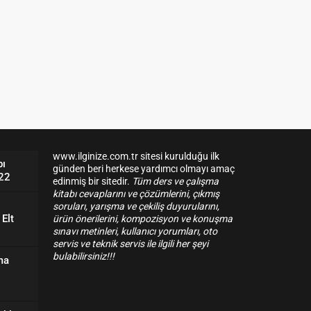
www.ilginize.com.tr sitesi kurulduğu ilk
bı
günden beri herkese yardımcı olmayı amaç
 22
edinmiş bir sitedir.
Tüm ders ve çalışma
kitabı cevaplarını ve çözümlerini, çıkmış
soruları, yarışma ve çekiliş duyurularını,
Elt
ürün önerilerini, kompozisyon ve konuşma
sınavı metinleri, kullanıcı yorumları, oto
servis ve teknik servis ile ilgili her şeyi
bulabilirsiniz!!!
ma