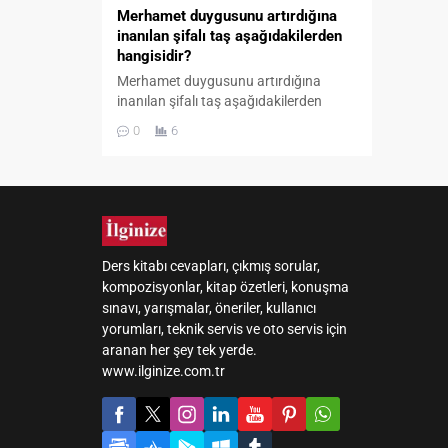
Merhamet duygusunu artırdığına
inanılan şifalı taş aşağıdakilerden
hangisidir?
Merhamet duygusunu artırdığına
inanılan şifalı taş aşağıdakilerden
hangisidir? A) AkikB) SafirC) ZümrütD)
0
6
TopazE) Obsidyen Doğal taşlarla ilgili
sorularda cevaplar, taşlara yüklenen
geleneksel anlamlar ve halk arasında
aktarılan inanışlar üzerinden
değerlendirilir. Akik taşı bu
anlatımlarda sinirleri yatıştırması,
korkuyu sakinleştirmesi, çarpıntıyı
Ders kitabı cevapları, çıkmış sorular,
gidermesi, kalbi kuvvetlendirmesi, neşe
kompozisyonlar, kitap özetleri, konuşma
ve bereket getirmesi, dişleri koruması
sınavı, yarışmalar, öneriler, kullanıcı
ve merhamet...
yorumları, teknik servis ve oto servis için
aranan her şey tek yerde.
www.ilginize.com.tr