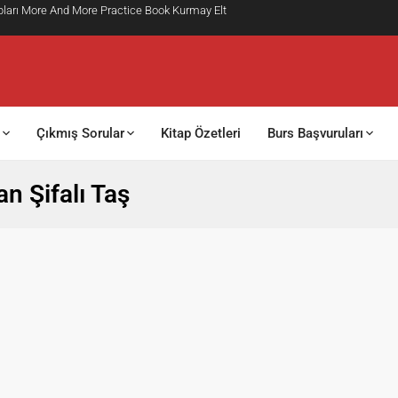
vapları More And More Practice Book Kurmay Elt
Çıkmış Sorular
Kitap Özetleri
Burs Başvuruları
 Şifalı Taş