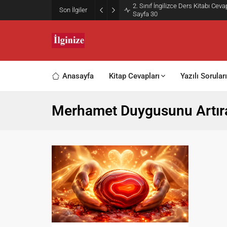
2. Sınıf İngilizce Ders Kitabı Ce
Son İlgiler
Sayfa 30
Anasayfa
Kitap Cevapları
Yazılı Soruları
Merhamet Duygusunu Artıran