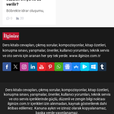
verilir?
Böbrekte idrar oluşumu,
nefron adı verilen yapıların
0
20
çalışmasıyla gerçekleşir. Bu
sürecin ilk basamağı
glomerüler filtrasyondur.
Glomerül kapillerlerinde
bulunan kan plazmasının bir
Ders kitabı cevapları, çıkmış sorular, kompozisyonlar, kitap özetleri,
kısmı, basınç etkisiyle
konuşma sınavı, yarışmalar, öneriler, kullanıcı yorumları, teknik servis
Bowman kapsülü boşluğuna
ve oto servis için aranan her şey tek yerde. www.ilginize.com.tr
geçer ve böylece idrar
oluşumunun ilk sıvı hâli
meydana gelir. Glomerüler
kapillerlerden Bowman
kapsülüne geçen bu sıvı; kan
hücreleri ve büyük proteinleri
normalde...
Ders kitabı cevapları, çıkmış sorular, kompozisyonlar, kitap özetleri,
konuşma sınavı, yarışmalar, öneriler, kullanıcı yorumları, teknik servis
ve oto servis içeriklerinde güçlü, düzenli ve zengin bilgi noktası
ilginize.com.tr içerikleri izin alınmadan, kaynak gösterilerek dahi
iktibas edilemez. Kanuna aykırı ve izinsiz olarak kopyalanamaz,
başka yerde yayınlanamaz.