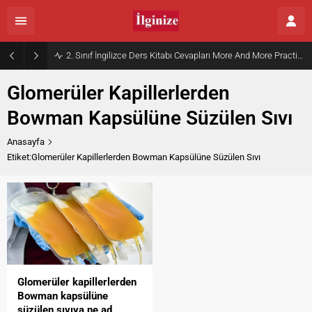
2. Sınıf İngilizce Ders Kitabı Cevapları More And More Practice Book Kurmay Elt Sayfa 30
Glomerüler Kapillerlerden
Bowman Kapsülüne Süzülen Sıvı
Anasayfa
Etiket:Glomerüler Kapillerlerden Bowman Kapsülüne Süzülen Sıvı
Glomerüler kapillerlerden
Bowman kapsülüne
süzülen sıvıya ne ad