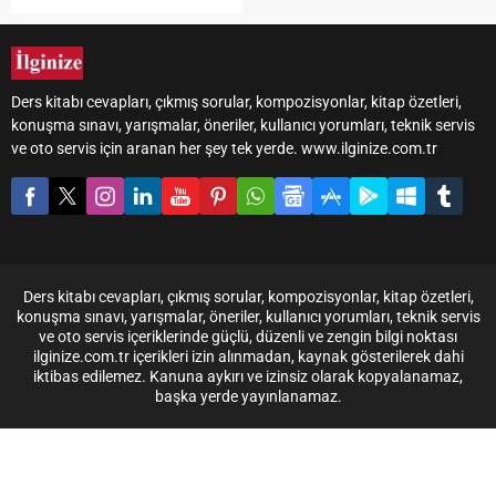
ve kameraya verdikleri etki
sayesinde diğerlerine göre
daha dikkat çekici görünür.
Bu durum, estetik algıdan
Ders kitabı cevapları, çıkmış sorular, kompozisyonlar, kitap özetleri,
bağımsız olarak, kişinin
konuşma sınavı, yarışmalar, öneriler, kullanıcı yorumları, teknik servis
kamera karşısındaki
ve oto servis için aranan her şey tek yerde. www.ilginize.com.tr
uyumunu ve görüntüye
yansıyan ifadesini
tanımlayan özel bir kavramla
anlatılır. Fotoğrafta güzel
çıkan kişiler...
Ders kitabı cevapları, çıkmış sorular, kompozisyonlar, kitap özetleri,
konuşma sınavı, yarışmalar, öneriler, kullanıcı yorumları, teknik servis
ve oto servis içeriklerinde güçlü, düzenli ve zengin bilgi noktası
ilginize.com.tr içerikleri izin alınmadan, kaynak gösterilerek dahi
iktibas edilemez. Kanuna aykırı ve izinsiz olarak kopyalanamaz,
başka yerde yayınlanamaz.