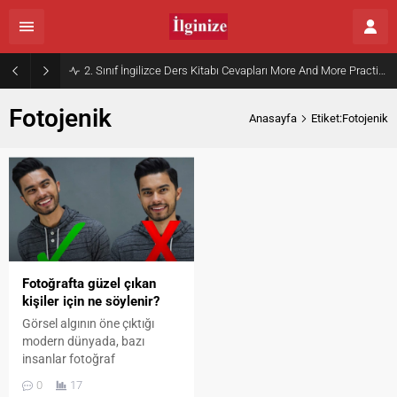
2. Sınıf İngilizce Ders Kitabı Cevapları More And More Practice Book Kurmay Elt Sayfa 30
Fotojenik
Anasayfa
Etiket:Fotojenik
Fotoğrafta güzel çıkan
kişiler için ne söylenir?
Görsel algının öne çıktığı
modern dünyada, bazı
insanlar fotoğraf
çekimlerinde doğal duruşları,
0
17
yüz hatlarının ışıkla uyumu