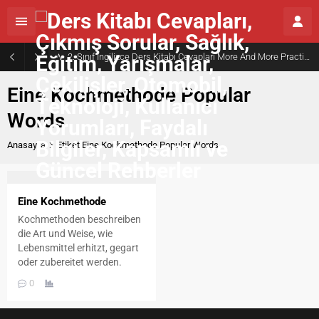
2. Sınıf İngilizce Ders Kitabı Cevapları More And More Practice Book Kurmay Elt Sayfa 30
Eine Kochmethode Popular
Words
Anasayfa
Etiket:Eine Kochmethode Popular Words
Eine Kochmethode
Kochmethoden beschreiben
die Art und Weise, wie
Lebensmittel erhitzt, gegart
oder zubereitet werden.
Manche Methoden arbeiten
0
mit trockener Hitze, andere
mit direkter Flamme, heißem