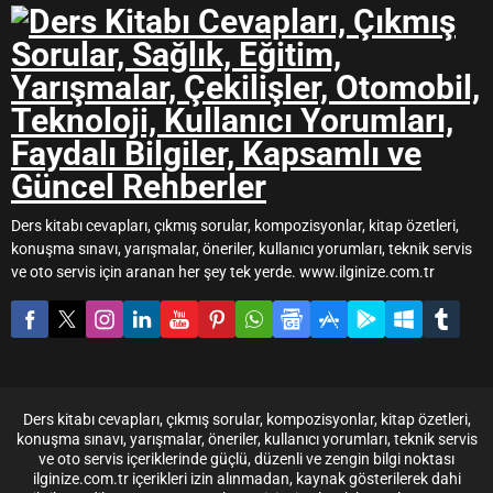
Fett, geschlossener Wärme
oder klassischem Garen im
Wasser. Dadurch entstehen
unterschiedliche
Geschmäcker, Konsistenzen
und Zubereitungsformen, die
den Charakter einer Speise
deutlich beeinflussen. Wenn
Küchentechnik,
Hitzeeinwirkung,
Zubereitungsart...
Ders kitabı cevapları, çıkmış sorular, kompozisyonlar, kitap özetleri,
konuşma sınavı, yarışmalar, öneriler, kullanıcı yorumları, teknik servis
ve oto servis için aranan her şey tek yerde. www.ilginize.com.tr
Ders kitabı cevapları, çıkmış sorular, kompozisyonlar, kitap özetleri,
konuşma sınavı, yarışmalar, öneriler, kullanıcı yorumları, teknik servis
ve oto servis içeriklerinde güçlü, düzenli ve zengin bilgi noktası
ilginize.com.tr içerikleri izin alınmadan, kaynak gösterilerek dahi